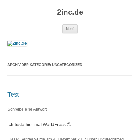
2inc.de
Zum
Menü
Inhalt
springen
ARCHIV DER KATEGORIE:
UNCATEGORIZED
Test
Schreibe eine Antwort
Ich teste hier mal WorldPress 🙂
Dieser Beitrag wurde am
4. Dezember 2017
unter
Uncategorized