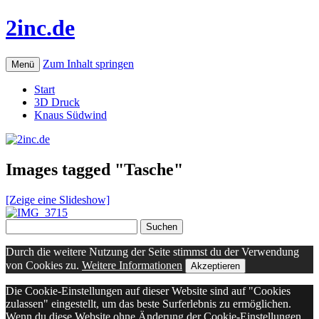
2inc.de
Zum Inhalt springen
Menü
Start
3D Druck
Knaus Südwind
Images tagged "Tasche"
[Zeige eine Slideshow]
Suchen
nach:
Durch die weitere Nutzung der Seite stimmst du der Verwendung
von Cookies zu.
Weitere Informationen
Akzeptieren
Die Cookie-Einstellungen auf dieser Website sind auf "Cookies
zulassen" eingestellt, um das beste Surferlebnis zu ermöglichen.
Wenn du diese Website ohne Änderung der Cookie-Einstellungen