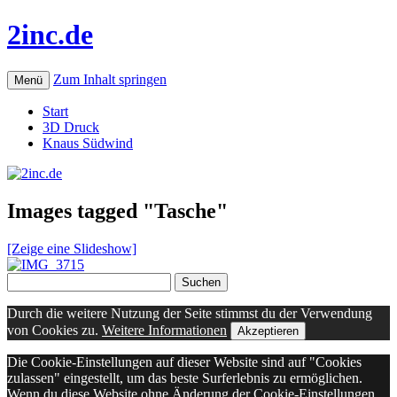
2inc.de
Zum Inhalt springen
Menü
Start
3D Druck
Knaus Südwind
Images tagged "Tasche"
[Zeige eine Slideshow]
Suchen
nach:
Durch die weitere Nutzung der Seite stimmst du der Verwendung
von Cookies zu.
Weitere Informationen
Akzeptieren
Die Cookie-Einstellungen auf dieser Website sind auf "Cookies
zulassen" eingestellt, um das beste Surferlebnis zu ermöglichen.
Wenn du diese Website ohne Änderung der Cookie-Einstellungen