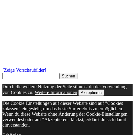
[Zeige Vorschaubilder]
Suchen
nach:
Durch die weitere Nutzung der Seite stimmst du der Verwendung
von Cookies zu.
Weitere Informationen
Akzeptieren
Die Cookie-Einstellungen auf dieser Website sind auf "Cookies
zulassen" eingestellt, um das beste Surferlebnis zu ermöglichen.
Wenn du diese Website ohne Änderung der Cookie-Einstellungen
verwendest oder auf "Akzeptieren" klickst, erklärst du sich damit
einverstanden.