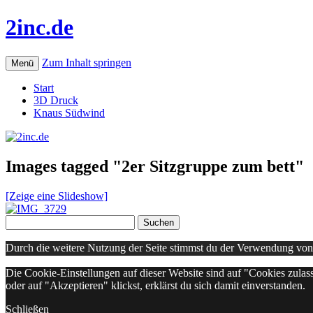
2inc.de
Zum Inhalt springen
Menü
Start
3D Druck
Knaus Südwind
Images tagged "2er Sitzgruppe zum bett"
[Zeige eine Slideshow]
Suchen
nach:
Durch die weitere Nutzung der Seite stimmst du der Verwendung vo
Die Cookie-Einstellungen auf dieser Website sind auf "Cookies zulas
oder auf "Akzeptieren" klickst, erklärst du sich damit einverstanden.
Schließen